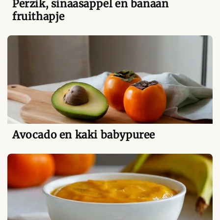
Perzik, sinaasappel en banaan
fruithapje
Avocado en kaki babypuree